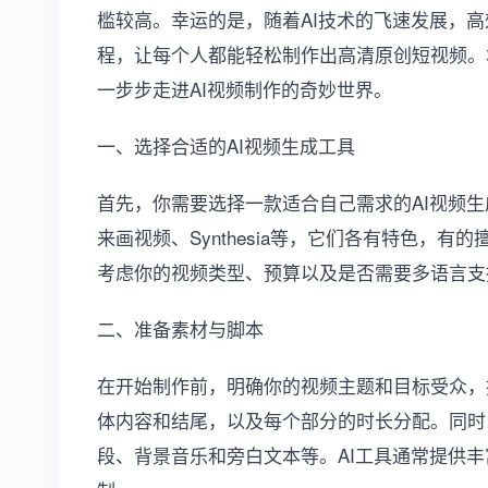
槛较高。幸运的是，随着AI技术的飞速发展，高
程，让每个人都能轻松制作出高清原创短视频。
一步步走进AI视频制作的奇妙世界。
一、选择合适的AI视频生成工具
首先，你需要选择一款适合自己需求的AI视频
来画视频、Synthesia等，它们各有特色，
考虑你的视频类型、预算以及是否需要多语言支
二、准备素材与脚本
在开始制作前，明确你的视频主题和目标受众，
体内容和结尾，以及每个部分的时长分配。同时
段、背景音乐和旁白文本等。AI工具通常提供