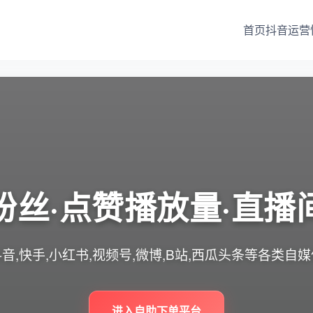
首页
抖音运营
粉丝·点赞播放量·直播
音,快手,小红书,视频号,微博,B站,西瓜头条等各类自
进入自助下单平台