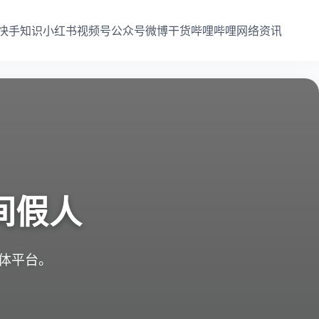
快手知识
小红书
视频号
公众号
微博干货
哔哩哔哩
网络资讯
间假人
媒体平台。