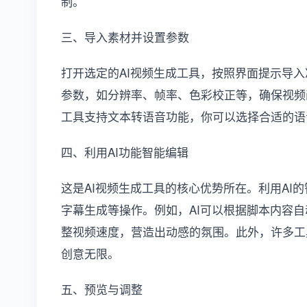
制。
三、导入素材并设置参数
打开选定的AI视频生成工具，按照界面提示导
参数，如分辨率、帧率、色彩校正等，确保视频
工具支持文本转语音功能，你可以选择合适的语
四、利用AI功能智能编辑
这是AI视频生成工具的核心优势所在。利用AI
字幕生成等操作。例如，AI可以根据脚本内容
整视频速度，营造出动感的氛围。此外，许多工
创意无限。
五、预览与调整