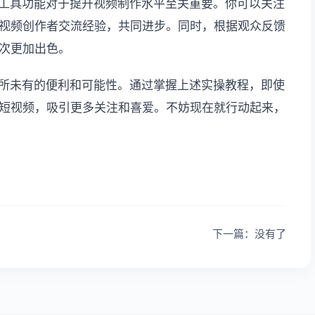
和工具功能对于提升视频制作水平至关重要。你可以关注
视频创作者交流经验，共同进步。同时，根据观众反馈
次更加出色。
前所未有的便利和可能性。通过掌握上述实操教程，即使
短视频，吸引更多关注和喜爱。不妨现在就行动起来，
下一篇：没有了