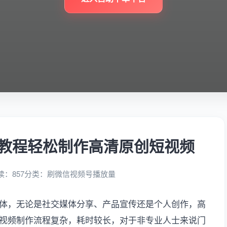
操教程轻松制作高清原创短视频
读：857
分类：
刷微信视频号播放量
体，无论是社交媒体分享、产品宣传还是个人创作，高
视频制作流程复杂，耗时较长，对于非专业人士来说门