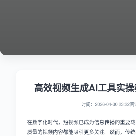
高效视频生成AI工具实
时间：2026-04-30 23:22
阅
在数字化时代，短视频已成为信息传播的重要载
质量的视频内容都能吸引更多关注。然而，传统