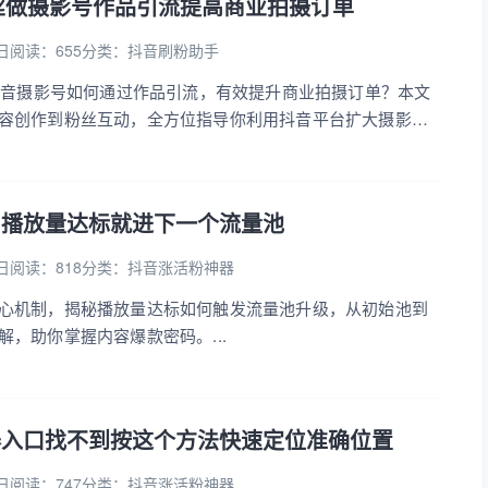
粉丝做摄影号作品引流提高商业拍摄订单
日
阅读：655
分类：
抖音刷粉助手
的抖音摄影号如何通过作品引流，有效提升商业拍摄订单？本文
容创作到粉丝互动，全方位指导你利用抖音平台扩大摄影业
机会。...
：播放量达标就进下一个流量池
日
阅读：818
分类：
抖音涨活粉神器
心机制，揭秘播放量达标如何触发流量池升级，从初始池到
，助你掌握内容爆款密码。...
器入口找不到按这个方法快速定位准确位置
日
阅读：747
分类：
抖音涨活粉神器