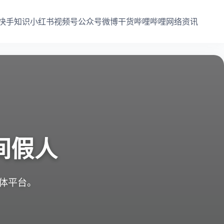
快手知识
小红书
视频号
公众号
微博干货
哔哩哔哩
网络资讯
间假人
媒体平台。